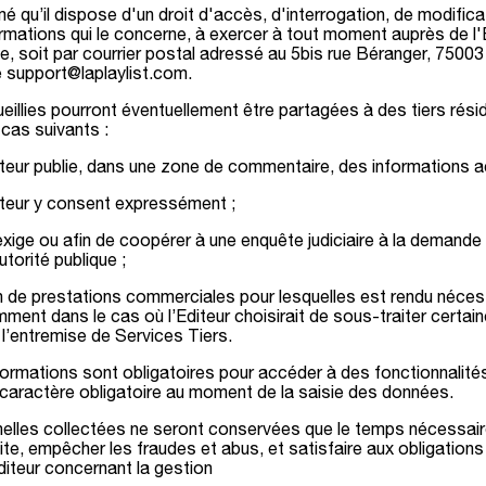
rmé qu’il dispose d'un droit d'accès, d'interrogation, de modifica
mations qui le concerne, à exercer à tout moment auprès de l'E
te, soit par courrier postal adressé au 5bis rue Béranger, 75003
e support@laplaylist.com.
eillies pourront éventuellement être partagées à des tiers rési
cas suivants :
sateur publie, dans une zone de commentaire, des informations a
sateur y consent expressément ;
’exige ou afin de coopérer à une enquête judiciaire à la demande
utorité publique ;
n de prestations commerciales pour lesquelles est rendu néces
mment dans le cas où l’Editeur choisirait de sous-traiter certai
 l’entremise de Services Tiers.
ormations sont obligatoires pour accéder à des fonctionnalités
e caractère obligatoire au moment de la saisie des données.
lles collectées ne seront conservées que le temps nécessaire
Site, empêcher les fraudes et abus, et satisfaire aux obligations
diteur concernant la gestion